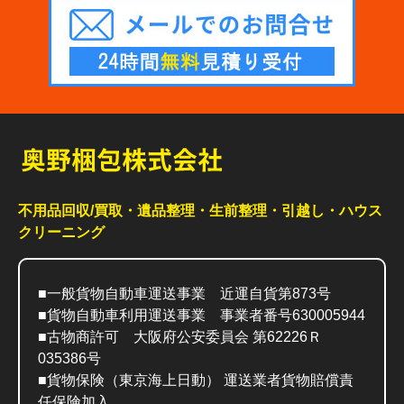
不用品回収/買取・遺品整理・生前整理・引越し・ハウス
クリーニング
■一般貨物自動車運送事業 近運自貨第873号
■貨物自動車利用運送事業 事業者番号630005944
■古物商許可 大阪府公安委員会 第62226Ｒ
035386号
■貨物保険（東京海上日動） 運送業者貨物賠償責
任保険加入